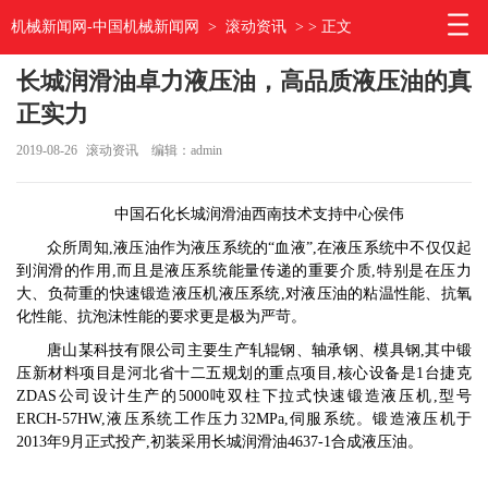
机械新闻网-中国机械新闻网
>
滚动资讯
> > 正文
长城润滑油卓力液压油，高品质液压油的真
正实力
2019-08-26
滚动资讯
编辑：admin
中国石化长城润滑油
西南技术
支持
中心
侯伟
众所周知,液压油作为液压系统的“血液”,在液压系统中不仅仅起
到润滑的作用,而且是液压系统能量传递的重要介质,特别是在压力
大、负荷重的快速锻造液压机液压系统,对液压油的粘温性能、抗氧
化性能、抗泡沫性能的要求更是极为严苛。
唐山某科技有限公司
主要生产轧辊钢、轴承钢、模具钢,
其中锻
压新材料项目是河北省十二五规划的重点项目,
核心设备是1台捷克
ZDAS公司设计生产的5000吨双柱下拉式快速锻造液压机,型号
ERCH-57HW,液压系统工作压力32MPa,伺服系统。锻造液压机于
2013年9月正式投产,初装采用长城
润滑油
4637-1合成液压油。