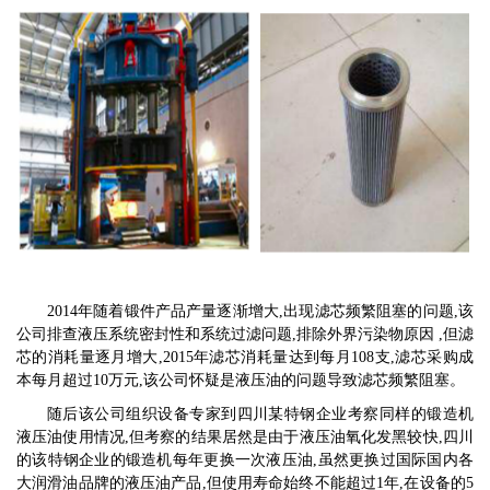
2014年随着锻件产品产量逐渐增大,出现滤芯频繁阻塞的问题,
该
公司排查液压系统密封性和系统过滤问题,排除外界污染物原因 ,但滤
芯的消耗量逐月增大,2015年滤芯消耗量达到每月108支,滤芯采购成
本每月超过10万元,
该
公司怀疑是液压油的问题导致滤芯频繁阻塞。
随后
该
公司组织设备专家到四川某特钢企业考察同样的
锻造机
液压油使用情况,但考察的结果居然是由于液压油氧化发黑较快,四川
的该特钢企业的锻造机每年更换一次液压油,虽然更换过国际国内各
大润滑油品牌的液压油产品,但使用寿命始终不能超过1年,在设备的5