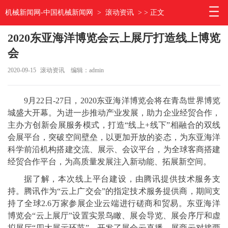
机械新闻网-中国机械新闻网
>
滚动资讯
> > 正文
2020东亚海洋博览会云上展厅打造线上博览
会
2020-09-15
滚动资讯
编辑：admin
9月22日-27日，2020东亚海洋博览会将在青岛世界博览
城盛大开幕。为进一步推动产业发展，助力企业经贸合作，
主办方创新会展服务模式，打造“线上+线下”相融合的双线
会展平台，突破空间壁垒，以更加开放的姿态，为东亚海洋
科学前沿机构搭建交流、展示、会议平台，为全球客商搭建
经贸合作平台，为高质量发展注入新动能、拓展新空间。
据了解，本次线上平台建设，由腾讯提供技术服务支
持。腾讯作为“云上广交会”的指定技术服务提供商，期间支
持了全球2.6万家参展企业云端进行磋商和贸易。东亚海洋
博览会“云上展厅”设置实景鸟瞰、展会导览、展会序厅和虚
拟展厅“四大展示环节”，开发了展会云直播、展商云对接两