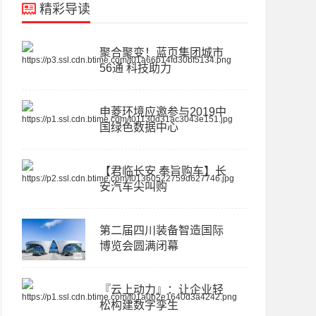
精彩导读
聚合聚变！蓝页集团城市
56通 科技助力
申菱环境应邀参与2019中
国绿色数据中心
【君临长安 奉旨购车】长
安汽车尖叫购
第二届四川装备智造国际
博览会圆满闭幕
『云上动力』：让企业轻
松构建数字孪生