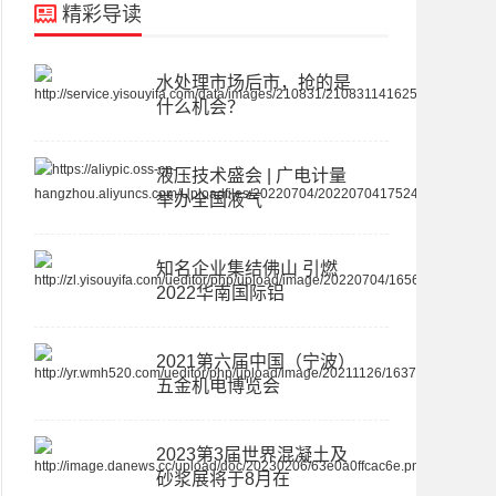
精彩导读
水处理市场后市，抢的是
什么机会？
液压技术盛会 | 广电计量
举办全国液气
知名企业集结佛山 引燃
2022华南国际铝
2021第六届中国（宁波）
五金机电博览会
2023第3届世界混凝土及
砂浆展将于8月在