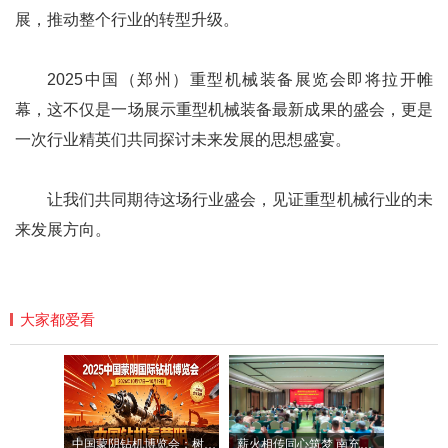
展，推动整个行业的转型升级。
2025中国（郑州）重型机械装备展览会即将拉开帷
幕，这不仅是一场展示重型机械装备最新成果的盛会，更是
一次行业精英们共同探讨未来发展的思想盛宴。
让我们共同期待这场行业盛会，见证重型机械行业的未
来发展方向。
大家都爱看
中国蒙阴钻机博览会：树立行业聚焦新高地
薪火相传同心筑梦 南充市电力工程行业协会召开第二届