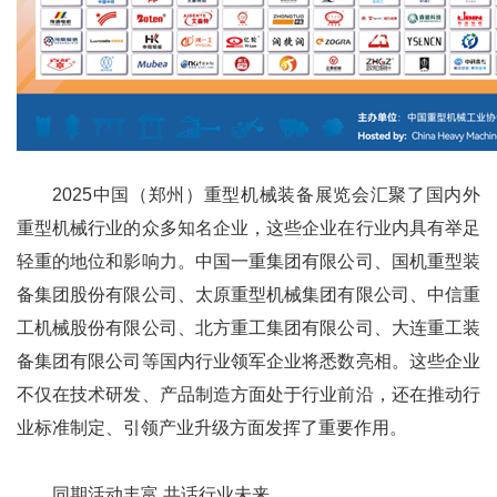
2025中国（郑州）重型机械装备展览会汇聚了国内外
重型机械行业的众多知名企业，这些企业在行业内具有举足
轻重的地位和影响力。中国一重集团有限公司、国机重型装
备集团股份有限公司、太原重型机械集团有限公司、中信重
工机械股份有限公司、北方重工集团有限公司、大连重工装
备集团有限公司等国内行业领军企业将悉数亮相。这些企业
不仅在技术研发、产品制造方面处于行业前沿，还在推动行
业标准制定、引领产业升级方面发挥了重要作用。
同期活动丰富 共话行业未来