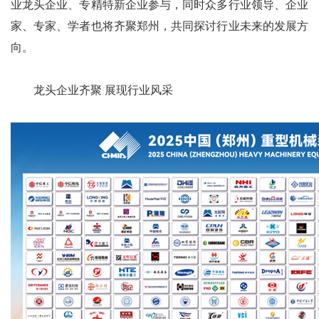
业龙头企业、专精特新企业参与，同时众多行业领导、企业
家、专家、学者也将齐聚郑州，共同探讨行业未来的发展方
向。
龙头企业齐聚 展现行业风采